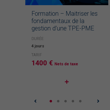
novembre
éunion
Formation – Maitriser les
05
llon
fondamentaux de la
Formation – Les incoterms® –
gestion d’une TPE-PME
Novembre 2026
Formation « Les incoterms ® » jeudi
DURÉE
novembre, de 9h à 17h à Auxerre (10
4 jours
rue des Mignottes).Cette formation d
TARIF
journée vous permettra de maîtriser 
1400 €
règles Incoterms ® et de comprendr
Nets de taxe
leur im ...