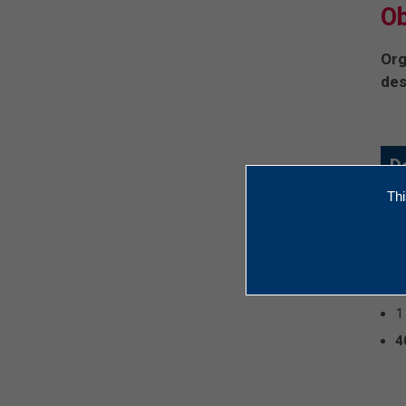
Ob
Org
des
De
La 
Thi
tab
obs
Com
1
1
4