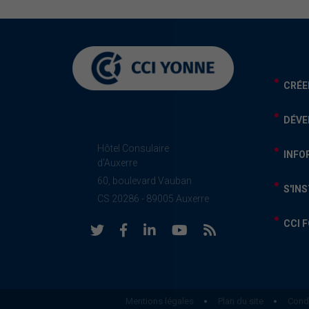
CRÉE
DÉVE
Hôtel Consulaire
INFO
d'Auxerre
60, boulevard Vauban
S'IN
CS 20286 - 89005 Auxerre
CCI 
Mentions légales
Plan du site
Condi