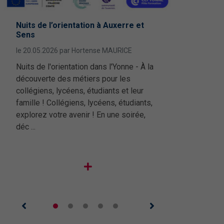
octobre
sept
 salle Saint-Bris
Nuits de l’orientation à Auxerre et
Location salle Ira
Les Nuits 
17
Sens
onnes – Auxerre
personnes – Auxe
le 02.10.20
mation – CSE référent
Atelier « Améliore
le 20.05.2026 par Hortense MAURICE
Nuits de l'
cèlement – Octobre 2026
de l’eau – quelles
DURÉE
Nuits de l'orientation dans l'Yonne - À la
découverte
méthodes ? »
mation « CSE, référent harcèlement »
/journée /semaine
découverte des métiers pour les
½ journée /journée /sema
collégiens,
Atelier "Améliorer 
15 octobre 2026, à Auxerre (105 rue
collégiens, lycéens, étudiants et leur
famille ! 
TARIF
l'eau - quelles éta
 Mignottes).Une formation
famille ! Collégiens, lycéens, étudiants,
"Mois de l
46 €
60 €
?", jeudi 17 septem
entielle afin de comprendre, prévenir
explorez votre avenir ! En une soirée,
HT
À partir de
HT
130 événem
12h en webinaire. 
agir efficacement face au harcèlement
déc ...
pression, risques o
el et ...
économiques e ...