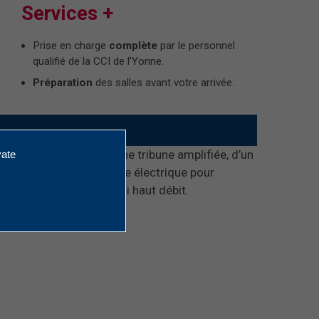
Services +
Prise en charge
complète
par le personnel
qualifié de la CCI de l’Yonne.
Préparation
des salles avant votre arrivée.
tte salle est équipée d’une tribune amplifiée, d’un
vate
cran blanc et d’un store électrique pour
nnexion
Internet
par WiFi haut débit.