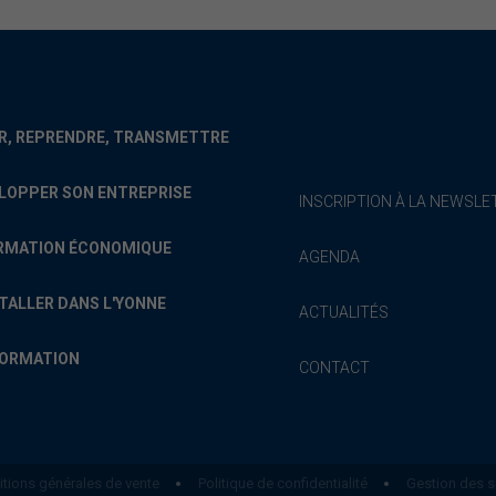
R, REPRENDRE, TRANSMETTRE
LOPPER SON ENTREPRISE
INSCRIPTION À LA NEWSLE
RMATION ÉCONOMIQUE
AGENDA
STALLER DANS L'YONNE
ACTUALITÉS
FORMATION
CONTACT
tions générales de vente
Politique de confidentialité
Gestion des s