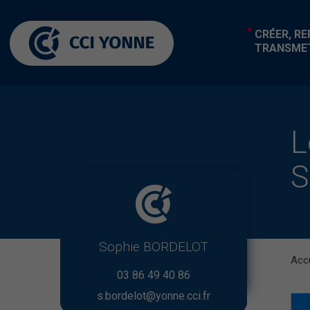
CRÉER, R
TRANSME
L
S
Sophie BORDELOT
Accu
03 86 49 40 86
s.bordelot@yonne.cci.fr