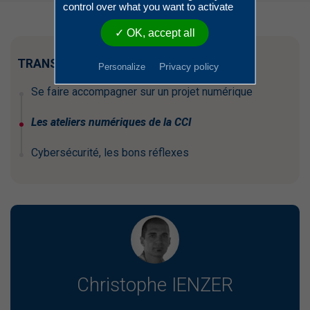
control over what you want to activate
✓ OK, accept all
TRANSFORMATION NUMÉRIQUE
Privacy policy
Personalize
Se faire accompagner sur un projet numérique
Les ateliers numériques de la CCI
Cybersécurité, les bons réflexes
Christophe IENZER