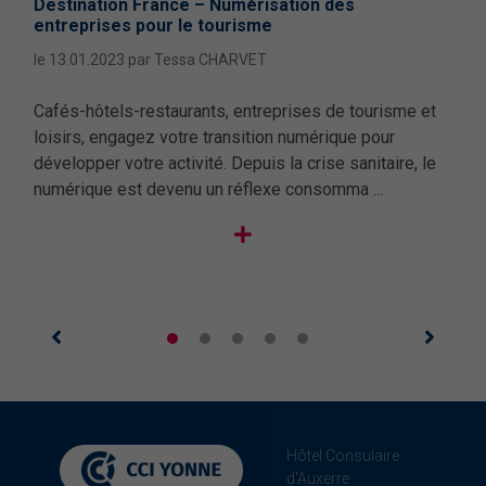
Destination France – Numérisation des
Par
entreprises pour le tourisme
pri
le 13.01.2023 par Tessa CHARVET
le 0
la
Cafés-hôtels-restaurants, entreprises de tourisme et
Des
loisirs, engagez votre transition numérique pour
Goog
a
développer votre activité. Depuis la crise sanitaire, le
numérique est devenu un réflexe consomma ...
Hôtel Consulaire
d'Auxerre