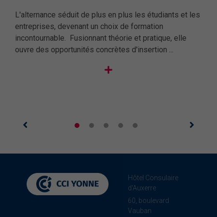
L'alternance séduit de plus en plus les étudiants et les
L'al
entreprises, devenant un choix de formation
entr
incontournable. Fusionnant théorie et pratique, elle
inco
ouvre des opportunités concrètes d'insertion ...
ouvr
Hôtel Consulaire
d'Auxerre
60, boulevard
Vauban