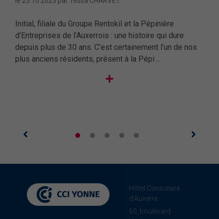
le 25.10.2023 par Tessa CHARVET
le 2
dée
Initial, filiale du Groupe Rentokil et la Pépinière
Renc
nous
d’Entreprises de l’Auxerrois : une histoire qui dure
celu
ante
depuis plus de 30 ans. C’est certainement l’un de nos
dire
plus anciens résidents, présent à la Pépi ...
renc
Hôtel Consulaire
d'Auxerre
60, boulevard