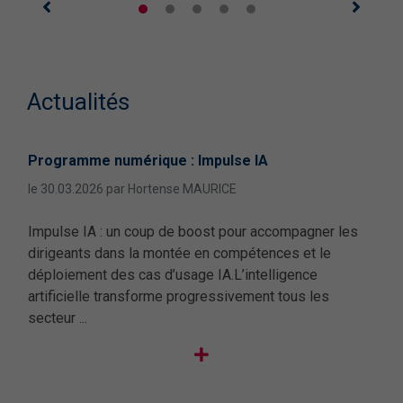
Actualités
Programme numérique : Impulse IA
Rep
mod
le 30.03.2026 par Hortense MAURICE
le 2
Impulse IA : un coup de boost pour accompagner les
e
Le R
dirigeants dans la montée en compétences et le
s
bien
déploiement des cas d’usage IA.L’intelligence
’IA
déso
artificielle transforme progressivement tous les
déc
secteur ...
...