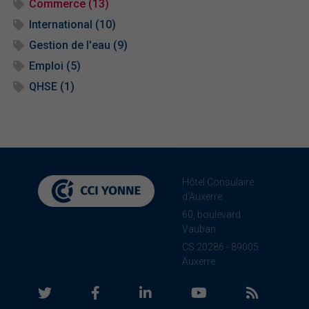
Commerce (13)
International (10)
Gestion de l'eau (9)
Emploi (5)
QHSE (1)
Hôtel Consulaire
d'Auxerre
60, boulevard
Vauban
CS 20286 - 89005
Auxerre