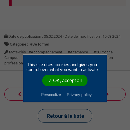
Date de publication : 05.02.2024 - Date de modification : 15.03.2024
Catégorie :
#Se former
Mots-clés :
#Accompagnement
#Alternance
#CCI Yonne
Campus
#EGC
#Encadrement
#Formation
#Formation
professionnelle
#rstimeline
#Yonne
This site uses cookies and gives you
control over what you want to activate
✓ OK, accept all
Précédent
Suivant
Privacy policy
Personalize
Retour à la liste