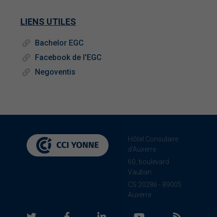
LIENS UTILES
Bachelor EGC
Facebook de l'EGC
Negoventis
Hôtel Consulaire
d'Auxerre
60, boulevard
Vauban
CS 20286 - 89005
Auxerre