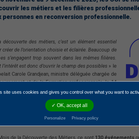
ouvrir les métiers et les filières professionnell
x personnes en reconversion professionnelle.
a découverte des métiers, c’est un élément essentiel
 créer de l’orientation choisie et éclairée. Beaucoup de
nes s’engagent trop souvent dans les mêmes filières.
 l’intérêt est donc d’ouvrir le champ des possibles
» le
pelait Carole Grandjean, ministre déléguée chargée de
nseignement et de la Formation professionnels, le 14
tembre 2023 lors des finales nationales des
s site uses cookies and gives you control over what you want to acti
dskills à Lyon.
✓ OK, accept all
Privacy policy
Personalize
bon filon pour trouver sa filière :
Mois de la Découverte des Métiers, ce sont
130 événements
or