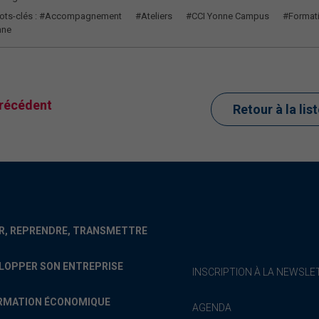
ts-clés :
#Accompagnement
#Ateliers
#CCI Yonne Campus
#Format
nne
récédent
Retour à la lis
R, REPRENDRE, TRANSMETTRE
LOPPER SON ENTREPRISE
INSCRIPTION À LA NEWSLE
RMATION ÉCONOMIQUE
AGENDA