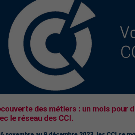
couverte des métiers : un mois pour d
ec le réseau des CCI.
 6 novembre au 9 décembre 2023, les CCI se mo