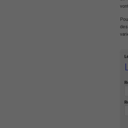
vont
Pou
des
var