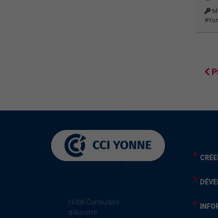
Mo
#Yo
P
CRÉE
DÉVE
Hôtel Consulaire
INFO
d'Auxerre