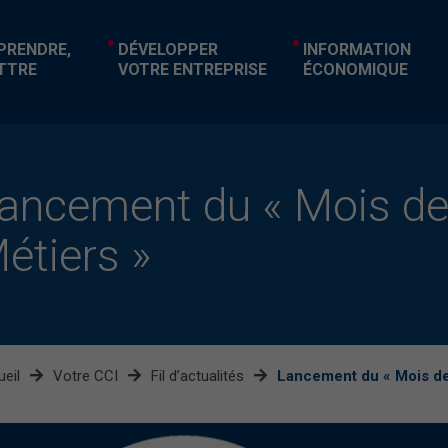
EPRENDRE,
DÉVELOPPER
INFORMATION
TTRE
VOTRE ENTREPRISE
ÉCONOMIQUE
ancement du « Mois de
étiers »
eil
Votre CCI
Fil d’actualités
Lancement du « Mois de