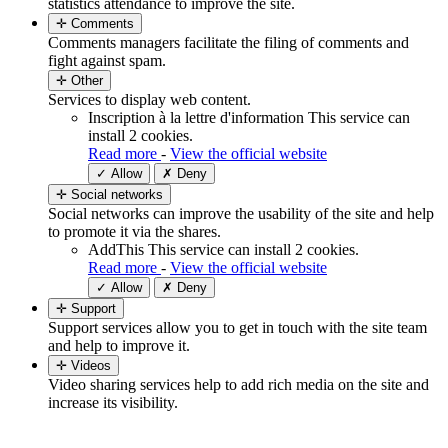
statistics attendance to improve the site.
✛ Comments
Comments managers facilitate the filing of comments and
fight against spam.
✛ Other
Services to display web content.
Inscription à la lettre d'information
This service can
install 2 cookies.
Read more
-
View the official website
✓ Allow
✗ Deny
✛ Social networks
Social networks can improve the usability of the site and help
to promote it via the shares.
AddThis
This service can install 2 cookies.
Read more
-
View the official website
✓ Allow
✗ Deny
✛ Support
Support services allow you to get in touch with the site team
and help to improve it.
✛ Videos
Video sharing services help to add rich media on the site and
increase its visibility.