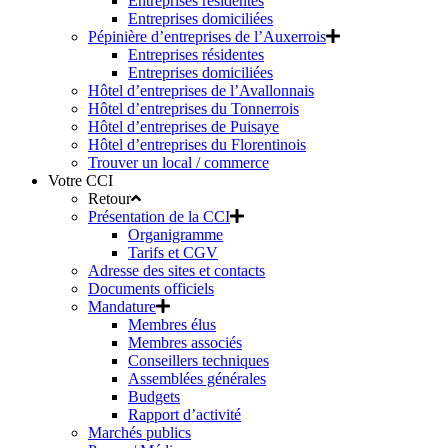
Entreprises résidentes
Entreprises domiciliées
Pépinière d’entreprises de l’Auxerrois
Entreprises résidentes
Entreprises domiciliées
Hôtel d’entreprises de l’Avallonnais
Hôtel d’entreprises du Tonnerrois
Hôtel d’entreprises de Puisaye
Hôtel d’entreprises du Florentinois
Trouver un local / commerce
Votre CCI
Retour
Présentation de la CCI
Organigramme
Tarifs et CGV
Adresse des sites et contacts
Documents officiels
Mandature
Membres élus
Membres associés
Conseillers techniques
Assemblées générales
Budgets
Rapport d’activité
Marchés publics