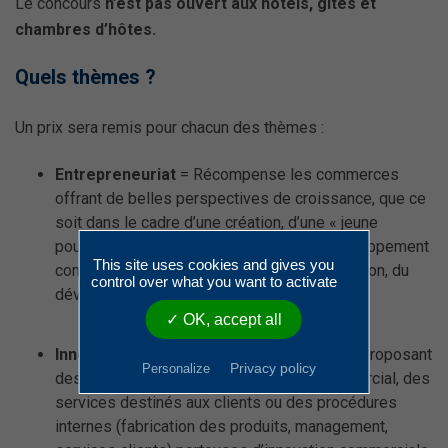
Le concours
n’est pas ouvert aux hôtels, gites et
chambres d’hôtes.
Quels thèmes ?
Un prix sera remis pour chacun des thèmes :
Entrepreneuriat
= Récompense les commerces
offrant de belles perspectives de croissance, que ce
soit dans le cadre d’une création, d’une « jeune
pousse », d’une reprise, d’un nouveau développement
This site uses cookies and gives you
commercial, de l’apprentissage, de la formation, du
control over what you want to activate
développement du personnel.
✓ OK, accept all
Innovation
= Récompense les commerces proposant
Privacy policy
Personalize
des techniques de vente, un concept commercial, des
services destinés aux clients ou des procédures
internes (fabrication des produits, management,