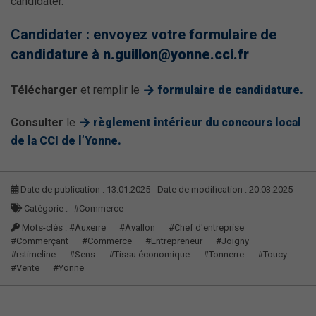
candidater.
Candidater : envoyez votre formulaire de
candidature à
n.guillon@yonne.cci.fr
Télécharger
et remplir le
formulaire de candidature.
Consulter
le
règlement intérieur du concours local
de la CCI de l’Yonne.
Date de publication : 13.01.2025 - Date de modification : 20.03.2025
Catégorie :
#Commerce
Mots-clés :
#Auxerre
#Avallon
#Chef d'entreprise
#Commerçant
#Commerce
#Entrepreneur
#Joigny
#rstimeline
#Sens
#Tissu économique
#Tonnerre
#Toucy
#Vente
#Yonne