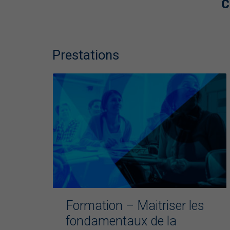
C
Prestations
novembre
s de la
Formation – Maitriser les
09
e
fondamentaux de la
Business Auxerre : réunion club –