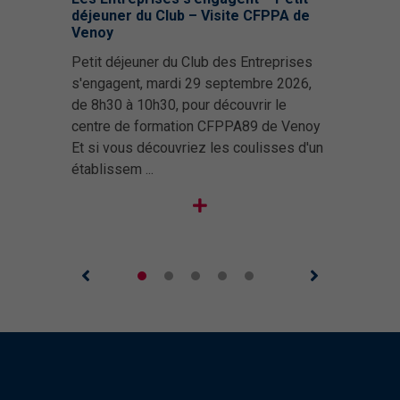
acteurs
déjeuner du Club – Visite CFPPA de
ent
DURÉE
Du pop-corn 100% made in France à
Venoy
« I
erre
2 jours
DURÉE
Auxerre ! C’est dans ses locaux, rue
Petit déjeuner du Club des Entreprises
Peti
Valmy à Auxerre, que nous avons
30 heures
TARIF
s'engagent, mardi 29 septembre 2026,
entr
rencontré Sébastien Langlois, dirigeant
400 €
de 8h30 à 10h30, pour découvrir le
202
TARIF
 rue
Nets de taxe
de la « Société française de cacao »,
centre de formation CFPPA89 de Venoy
rue
 et
2100 
spécialisée dans la ...
Et si vous découvriez les coulisses d'un
l'in
établissem ...
rec .