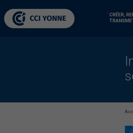
CRÉER, R
TRANSME
I
s
Accu