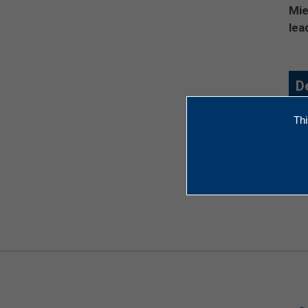
Mie
lea
De
Pr
Thi
S
R
L
E