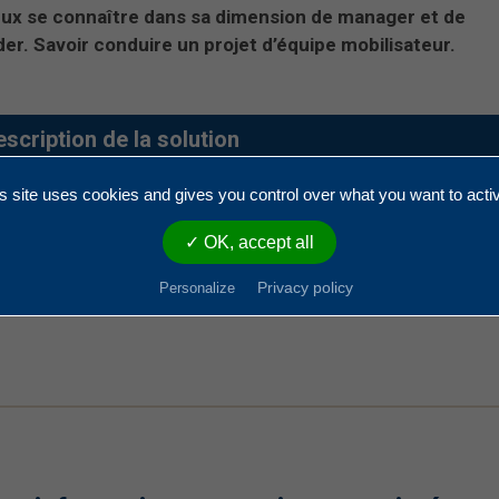
ux se connaître dans sa dimension de manager et de
der. Savoir conduire un projet d’équipe mobilisateur.
scription de la solution
ogramme
:
s site uses cookies and gives you control over what you want to acti
tyle de
management
et profil de
leader
.
elation avec soi et avec les autres.
✓ OK, accept all
eadership
& changement.
Privacy policy
Personalize
ntrer en action.