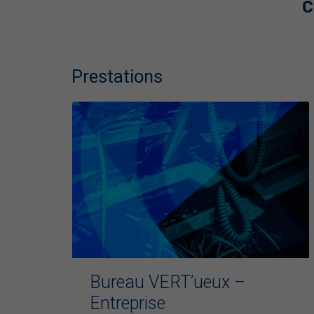
C
Prestations
octobre
Bureau VERT’ueux –
13 > 14
Entreprise