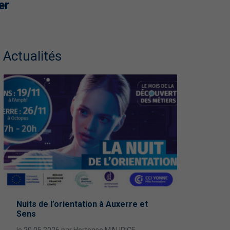
er
Actualités
septembre
octob
réglementaire
Nuits de l’orientation à Auxerre et
Imprim’vert
Les Nuits 
13
Sens
nement pour les
le 02.10.20
DURÉE
le 20.05.2026 par Hortense MAURICE