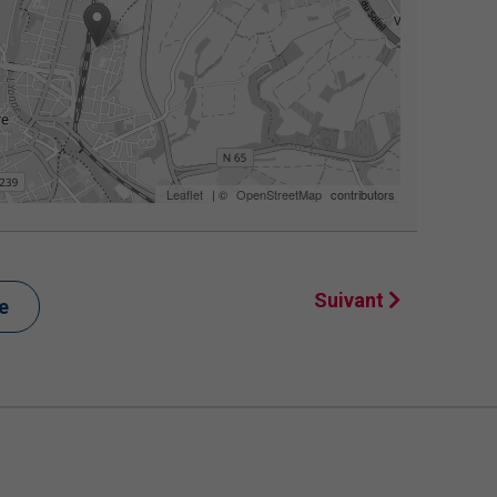
Leaflet
| ©
OpenStreetMap
contributors
Suivant
te