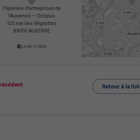
Pépinière d’entreprises de
l’Auxerrois – Octopus
105 rue des Mignottes
89000 AUXERRE
Le 08.12.2026
récédent
Retour à la lis