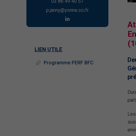
03 86 49 40 57
p.janny@yonne.cci.fr
At
En
(1
LIEN UTILE
Deu
Programme PERF BFC
Gé
pr
Dur
part
Les
sus
envi