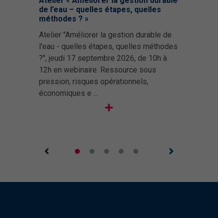
Atelier « Améliorer la gestion durable
Web
ICPE
de l’eau – quelles étapes, quelles
#3 
le 07.03.2025 par Hortense MAURICE
DURÉE
méthodes ? »
enj
Partez à la découverte de la Pépinière
x
Suivant la taille de l'entreprise
DURÉE
Atelier "Améliorer la gestion durable de
Web
d'Entreprises de l'Auxerrois, le mardi 8
 à
3 heures en
TARIF
l'eau - quelles étapes, quelles méthodes
“IA 
avril, et du Village d'Entreprises du
Pôle
Prise en charge sur convention
?", jeudi 17 septembre 2026, de 10h à
les 
TARIF
Sénonais, le jeudi 10 avril ! Un tremplin
12h en webinaire. Ressource sous
sep
pour les créateurs et créatrices d'entr ...
50 €
HT
pression, risques opérationnels,
art
économiques e ...
dans