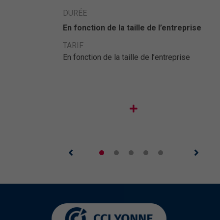
Formation – Communiquer pour
mieux manager – Octobre 2026
s
DURÉE
Formation « Communiquer pour mieu
En fonction de la taille de l’entreprise
manager » les 13 et 14 octobre 2026
TARIF
Auxerre (105 rue des Mignottes).Le 
En fonction de la taille de l’entreprise
Formation vous propose 2 jours pour
améliorer votre communication
managériale et fédére ...