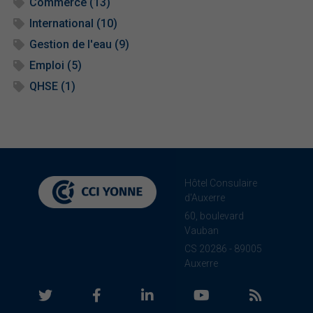
Commerce (13)
International (10)
Gestion de l'eau (9)
Emploi (5)
QHSE (1)
Hôtel Consulaire
d'Auxerre
60, boulevard
Vauban
CS 20286 - 89005
Auxerre