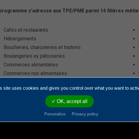
programme s’adresse aux TPE/PME parmi 14 filières métier
Cafés et restaurants
Hébergements
Boucheries, charcuteries et traiteirs
Boulangeries ey pâtisseries
Commerces alimentaires
Commerces non alimentaires
Blanchisseries
s site uses cookies and gives you control over what you want to acti
✓ OK, accept all
Privacy policy
Personalize