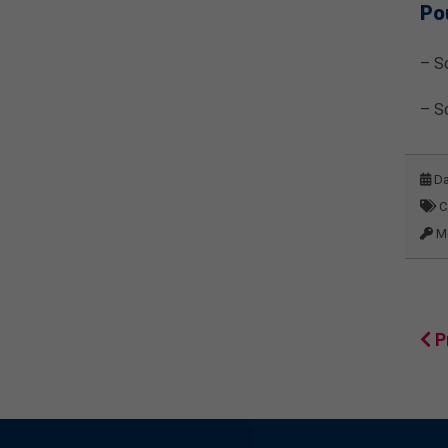
Pou
– So
– So
Da
C
Mo
P