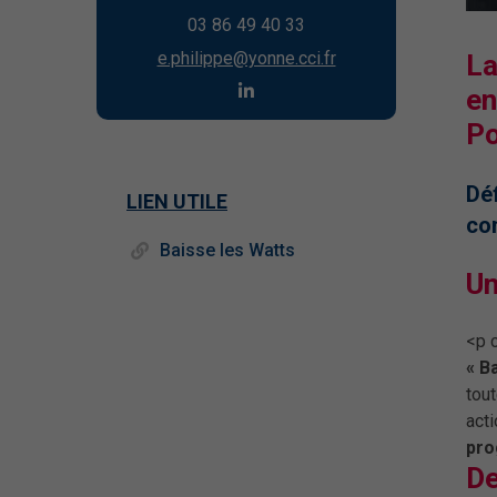
03 86 49 40 33
e.philippe@yonne.cci.fr
La
en
Po
Déf
LIEN UTILE
co
Baisse les Watts
Un
<p c
« B
tou
act
pro
De