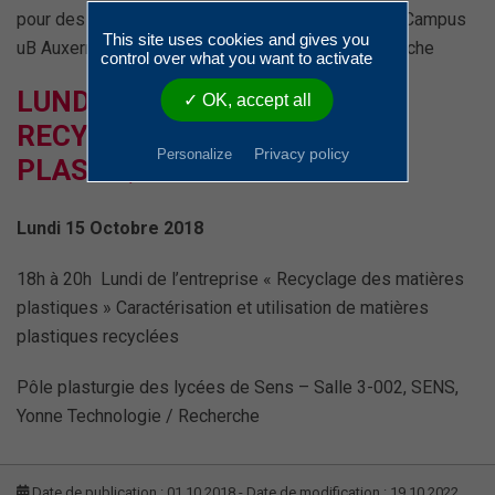
pour des applications industrielles et du bâtiment Campus
This site uses cookies and gives you
uB Auxerre, AUXERRE, Yonne Technologie / Recherche
control over what you want to activate
LUNDI DE L’ENTREPRISE «
✓ OK, accept all
RECYCLAGE DES MATIÈRES
Privacy policy
Personalize
PLASTIQUES »
Lundi 15 Octobre 2018
18h à 20h Lundi de l’entreprise « Recyclage des matières
plastiques » Caractérisation et utilisation de matières
plastiques recyclées
Pôle plasturgie des lycées de Sens – Salle 3-002, SENS,
Yonne Technologie / Recherche
Date de publication : 01.10.2018 - Date de modification : 19.10.2022