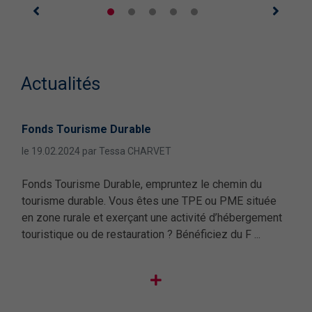
Actualités
Fonds Tourisme Durable
Le 
le 19.02.2024 par Tessa CHARVET
le 0
Fonds Tourisme Durable, empruntez le chemin du
Pour
tourisme durable. Vous êtes une TPE ou PME située
Bou
en zone rurale et exerçant une activité d’hébergement
terr
ne
touristique ou de restauration ? Bénéficiez du F ...
Véri
...