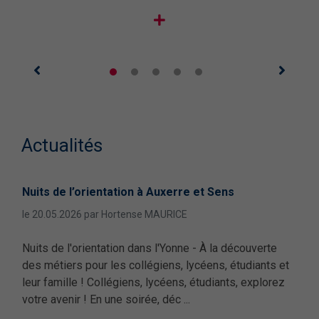
Actualités
Nuits de l’orientation à Auxerre et Sens
Les
le 20.05.2026 par Hortense MAURICE
le 0
Nuits de l'orientation dans l'Yonne - À la découverte
Nuit
des métiers pour les collégiens, lycéens, étudiants et
méti
leur famille ! Collégiens, lycéens, étudiants, explorez
fami
votre avenir ! En une soirée, déc ...
Déc
 28