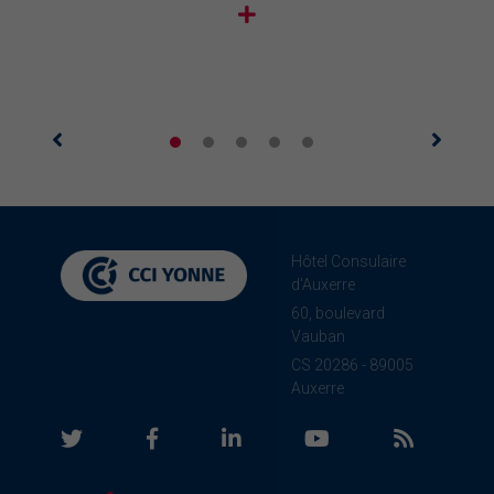
Hôtel Consulaire
d'Auxerre
60, boulevard
Vauban
CS 20286 - 89005
Auxerre