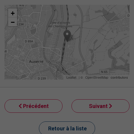
+
−
Leaflet
| ©
OpenStreetMap
contributors
Précédent
Suivant
Retour à la liste