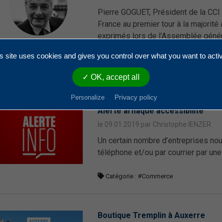
Pierre GOGUET, Président de la CCI 
France au premier tour à la majorité
exprimés lors de l’Assemblée généra
VAYLET, Président de la CCI de Gre .
s site uses cookies and gives you control over what you want to acti
Catégorie :
#Informations officielles
✓ OK, accept all
Privacy policy
Personalize
Alerte arnaque accessibilité
le 09.01.2019 par Christophe IENZER
Un certain nombre d’entreprises nou
téléphone et/ou par courrier par u
Catégorie :
#Commerce
Boutique Tremplin à Auxerre