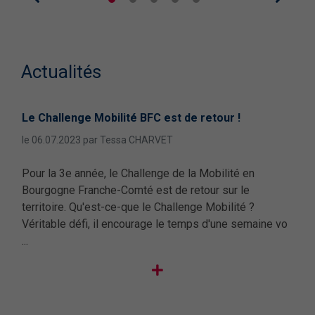
Actualités
Le Challenge Mobilité BFC est de retour !
Sob
fair
le 06.07.2023 par Tessa CHARVET
le 2
Pour la 3e année, le Challenge de la Mobilité en
s,
La s
Bourgogne Franche-Comté est de retour sur le
appe
territoire. Qu'est-ce-que le Challenge Mobilité ?
s de
leur
Véritable défi, il encourage le temps d'une semaine vo
pour
...