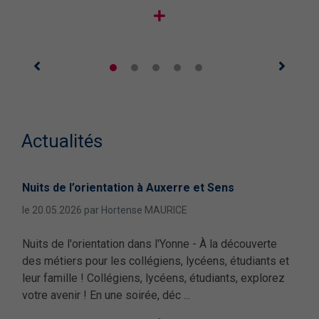
Actualités
Nuits de l’orientation à Auxerre et Sens
Les
nt
le 20.05.2026 par Hortense MAURICE
le 0
Nuits de l'orientation dans l'Yonne - À la découverte
Nuit
stez
des métiers pour les collégiens, lycéens, étudiants et
méti
ss
leur famille ! Collégiens, lycéens, étudiants, explorez
fami
rise
votre avenir ! En une soirée, déc ...
Déc