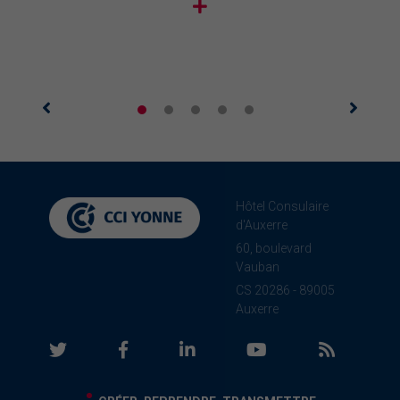
Hôtel Consulaire
d'Auxerre
60, boulevard
Vauban
CS 20286 - 89005
Auxerre