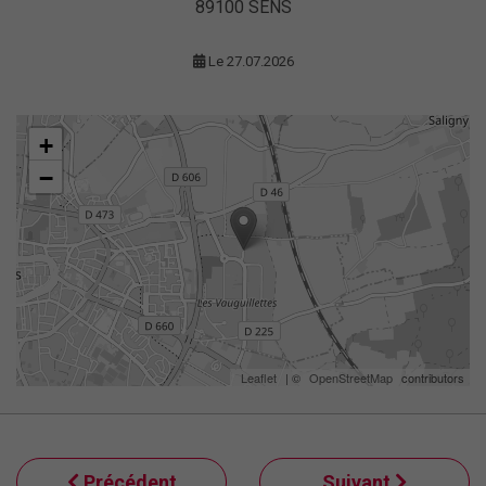
89100 SENS
Le 27.07.2026
+
−
Leaflet
| ©
OpenStreetMap
contributors
Précédent
Suivant